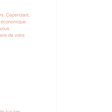
ers. Cependant, 
té économique 
 vous 
aire de votre 
de sur ces 