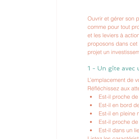
Ouvrir et gérer son 
comme pour tout proj
et les leviers à acti
proposons dans cet ar
projet un investisse
1 - Un gîte avec 
L’emplacement de vot
Réfléchissez aux att
Est-il proche de 
Est-il en bord 
Est-il en pleine 
Est-il proche d
Est-il dans un l
Listez les caractéri