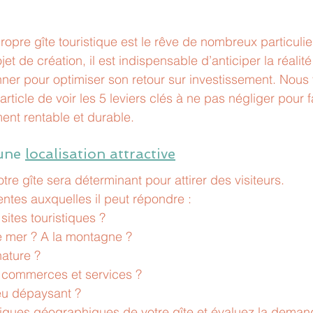
propre gîte touristique est le rêve de nombreux particuli
et de création, il est indispensable d’anticiper la réali
onner pour optimiser son retour sur investissement. Nous
ticle de voir les 5 leviers clés à ne pas négliger pour f
ment rentable et durable.
une 
localisation attractive
re gîte sera déterminant pour attirer des visiteurs.
entes auxquelles il peut répondre :
sites touristiques ?
de mer ? A la montagne ?
nature ?
e commerces et services ?
ieu dépaysant ?
stiques géographiques de votre gîte et évaluez la deman