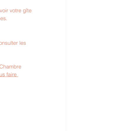
ir votre gîte 
ues.
nsulter les 
e Chambre 
s faire 